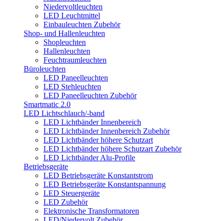
Niedervoltleuchten
LED Leuchtmittel
Einbauleuchten Zubehör
Shop- und Hallenleuchten
Shopleuchten
Hallenleuchten
Feuchtraumleuchten
Büroleuchten
LED Paneelleuchten
LED Stehleuchten
LED Paneelleuchten Zubehör
Smartmatic 2.0
LED Lichtschlauch/-band
LED Lichtbänder Innenbereich
LED Lichtbänder Innenbereich Zubehör
LED Lichtbänder höhere Schutzart
LED Lichtbänder höhere Schutzart Zubehör
LED Lichtbänder Alu-Profile
Betriebsgeräte
LED Betriebsgeräte Konstantstrom
LED Betriebsgeräte Konstantspannung
LED Steuergeräte
LED Zubehör
Elektronische Transformatoren
LED/Niedervolt Zubehör