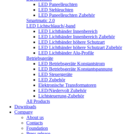
LED Paneelleuchten
LED Stehleuchten
LED Paneelleuchten Zubehör
Smartmatic 2.0
LED Lichtschlauch/-band
LED Lichtbänder Innenbereich
LED Lichtbänder Innenbereich Zubehör
LED Lichtbänder höhere Schutzart
LED Lichtbänder höhere Schutzart Zubehör
LED Lichtbänder Alu-Profile
Betriebsgeräte
LED Betriebsgeräte Konstantstrom
LED Betriebsgeräte Konstantspannung
LED Steuergeräte
LED Zubehör
Elektronische Transformatoren
LED/Niedervolt Zubehör
Lichtsteuerung-Zubehör
All Products
Downloads
Company
About us
Contacts
Foundation
Press release