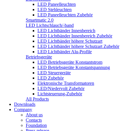
LED Paneelleuchten
LED Stehleuchten
LED Paneelleuchten Zubehör
Smartmatic 2.0
LED Lichtschlauch/-band
LED Lichtbänder Innenbereich
LED Lichtbänder Innenbereich Zubehör
LED Lichtbänder höhere Schutzart
LED Lichtbänder höhere Schutzart Zubehör
LED Lichtbänder Alu-Profile
Betriebsgeräte
LED Betriebsgeräte Konstantstrom
LED Betriebsgeräte Konstantspannung
LED Steuergeräte
LED Zubehör
Elektronische Transformatoren
LED/Niedervolt Zubehör
Lichtsteuerung-Zubehör
All Products
Downloads
Company
About us
Contacts
Foundation
Press release