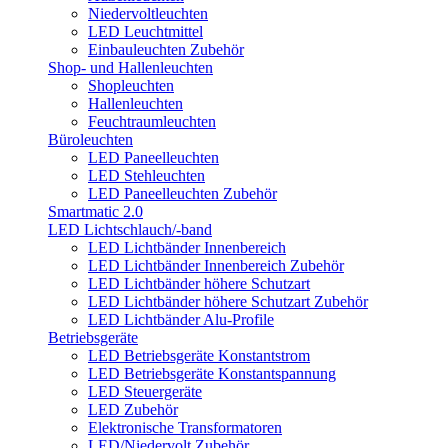
Niedervoltleuchten
LED Leuchtmittel
Einbauleuchten Zubehör
Shop- und Hallenleuchten
Shopleuchten
Hallenleuchten
Feuchtraumleuchten
Büroleuchten
LED Paneelleuchten
LED Stehleuchten
LED Paneelleuchten Zubehör
Smartmatic 2.0
LED Lichtschlauch/-band
LED Lichtbänder Innenbereich
LED Lichtbänder Innenbereich Zubehör
LED Lichtbänder höhere Schutzart
LED Lichtbänder höhere Schutzart Zubehör
LED Lichtbänder Alu-Profile
Betriebsgeräte
LED Betriebsgeräte Konstantstrom
LED Betriebsgeräte Konstantspannung
LED Steuergeräte
LED Zubehör
Elektronische Transformatoren
LED/Niedervolt Zubehör