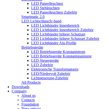
LED Paneelleuchten
LED Stehleuchten
LED Paneelleuchten Zubehör
Smartmatic 2.0
LED Lichtschlauch/-band
LED Lichtbänder Innenbereich
LED Lichtbänder Innenbereich Zubehör
LED Lichtbänder höhere Schutzart
LED Lichtbänder höhere Schutzart Zubehör
LED Lichtbänder Alu-Profile
Betriebsgeräte
LED Betriebsgeräte Konstantstrom
LED Betriebsgeräte Konstantspannung
LED Steuergeräte
LED Zubehör
Elektronische Transformatoren
LED/Niedervolt Zubehör
Lichtsteuerung-Zubehör
All Products
Downloads
Company
About us
Contacts
Foundation
Press release