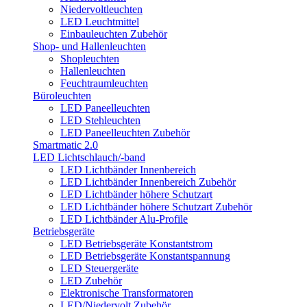
Niedervoltleuchten
LED Leuchtmittel
Einbauleuchten Zubehör
Shop- und Hallenleuchten
Shopleuchten
Hallenleuchten
Feuchtraumleuchten
Büroleuchten
LED Paneelleuchten
LED Stehleuchten
LED Paneelleuchten Zubehör
Smartmatic 2.0
LED Lichtschlauch/-band
LED Lichtbänder Innenbereich
LED Lichtbänder Innenbereich Zubehör
LED Lichtbänder höhere Schutzart
LED Lichtbänder höhere Schutzart Zubehör
LED Lichtbänder Alu-Profile
Betriebsgeräte
LED Betriebsgeräte Konstantstrom
LED Betriebsgeräte Konstantspannung
LED Steuergeräte
LED Zubehör
Elektronische Transformatoren
LED/Niedervolt Zubehör