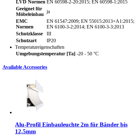
LVD Normen
EN 60598-2-20:2015; EN 60598-1:2015
Geeignet für
ja
Möbeleinbau
EMC
EN 61547:2009; EN 55015:2013+A1:2015;
Normen
EN 6100-3-2:2014; EN 6100-3-3:2013
Schutzklasse
III
Schutzart
IP20
Temperatureigenschaften
Umgebungstemperatur [Ta]
-20 - 50 °C
Available Accessories
Alu-Profil Einbauleuchte 2m für Bänder bis
12,5mm