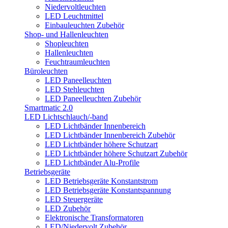
Niedervoltleuchten
LED Leuchtmittel
Einbauleuchten Zubehör
Shop- und Hallenleuchten
Shopleuchten
Hallenleuchten
Feuchtraumleuchten
Büroleuchten
LED Paneelleuchten
LED Stehleuchten
LED Paneelleuchten Zubehör
Smartmatic 2.0
LED Lichtschlauch/-band
LED Lichtbänder Innenbereich
LED Lichtbänder Innenbereich Zubehör
LED Lichtbänder höhere Schutzart
LED Lichtbänder höhere Schutzart Zubehör
LED Lichtbänder Alu-Profile
Betriebsgeräte
LED Betriebsgeräte Konstantstrom
LED Betriebsgeräte Konstantspannung
LED Steuergeräte
LED Zubehör
Elektronische Transformatoren
LED/Niedervolt Zubehör