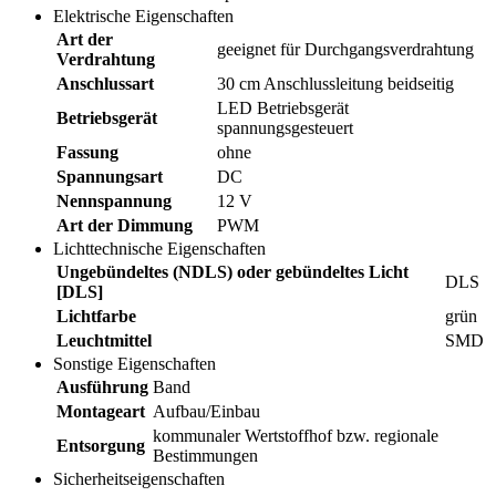
Elektrische Eigenschaften
Art der
geeignet für Durchgangsverdrahtung
Verdrahtung
Anschlussart
30 cm Anschlussleitung beidseitig
LED Betriebsgerät
Betriebsgerät
spannungsgesteuert
Fassung
ohne
Spannungsart
DC
Nennspannung
12 V
Art der Dimmung
PWM
Lichttechnische Eigenschaften
Ungebündeltes (NDLS) oder gebündeltes Licht
DLS
[DLS]
Lichtfarbe
grün
Leuchtmittel
SMD
Sonstige Eigenschaften
Ausführung
Band
Montageart
Aufbau/Einbau
kommunaler Wertstoffhof bzw. regionale
Entsorgung
Bestimmungen
Sicherheitseigenschaften