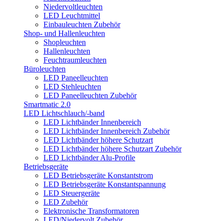
Niedervoltleuchten
LED Leuchtmittel
Einbauleuchten Zubehör
Shop- und Hallenleuchten
Shopleuchten
Hallenleuchten
Feuchtraumleuchten
Büroleuchten
LED Paneelleuchten
LED Stehleuchten
LED Paneelleuchten Zubehör
Smartmatic 2.0
LED Lichtschlauch/-band
LED Lichtbänder Innenbereich
LED Lichtbänder Innenbereich Zubehör
LED Lichtbänder höhere Schutzart
LED Lichtbänder höhere Schutzart Zubehör
LED Lichtbänder Alu-Profile
Betriebsgeräte
LED Betriebsgeräte Konstantstrom
LED Betriebsgeräte Konstantspannung
LED Steuergeräte
LED Zubehör
Elektronische Transformatoren
LED/Niedervolt Zubehör