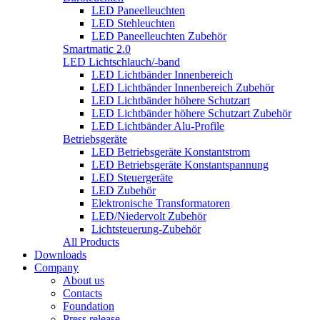
LED Paneelleuchten
LED Stehleuchten
LED Paneelleuchten Zubehör
Smartmatic 2.0
LED Lichtschlauch/-band
LED Lichtbänder Innenbereich
LED Lichtbänder Innenbereich Zubehör
LED Lichtbänder höhere Schutzart
LED Lichtbänder höhere Schutzart Zubehör
LED Lichtbänder Alu-Profile
Betriebsgeräte
LED Betriebsgeräte Konstantstrom
LED Betriebsgeräte Konstantspannung
LED Steuergeräte
LED Zubehör
Elektronische Transformatoren
LED/Niedervolt Zubehör
Lichtsteuerung-Zubehör
All Products
Downloads
Company
About us
Contacts
Foundation
Press release