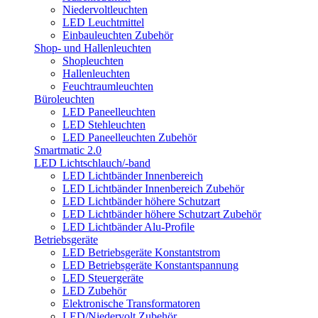
Niedervoltleuchten
LED Leuchtmittel
Einbauleuchten Zubehör
Shop- und Hallenleuchten
Shopleuchten
Hallenleuchten
Feuchtraumleuchten
Büroleuchten
LED Paneelleuchten
LED Stehleuchten
LED Paneelleuchten Zubehör
Smartmatic 2.0
LED Lichtschlauch/-band
LED Lichtbänder Innenbereich
LED Lichtbänder Innenbereich Zubehör
LED Lichtbänder höhere Schutzart
LED Lichtbänder höhere Schutzart Zubehör
LED Lichtbänder Alu-Profile
Betriebsgeräte
LED Betriebsgeräte Konstantstrom
LED Betriebsgeräte Konstantspannung
LED Steuergeräte
LED Zubehör
Elektronische Transformatoren
LED/Niedervolt Zubehör