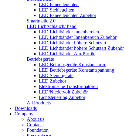
LED Paneelleuchten
LED Stehleuchten
LED Paneelleuchten Zubehör
Smartmatic 2.0
LED Lichtschlauch/-band
LED Lichtbänder Innenbereich
LED Lichtbänder Innenbereich Zubehör
LED Lichtbänder höhere Schutzart
LED Lichtbänder höhere Schutzart Zubehör
LED Lichtbänder Alu-Profile
Betriebsgeräte
LED Betriebsgeräte Konstantstrom
LED Betriebsgeräte Konstantspannung
LED Steuergeräte
LED Zubehör
Elektronische Transformatoren
LED/Niedervolt Zubehör
Lichtsteuerung-Zubehör
All Products
Downloads
Company
About us
Contacts
Foundation
Press release