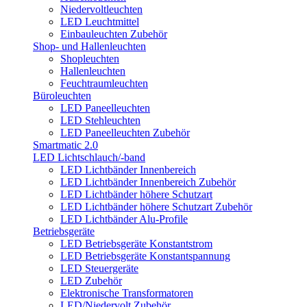
Niedervoltleuchten
LED Leuchtmittel
Einbauleuchten Zubehör
Shop- und Hallenleuchten
Shopleuchten
Hallenleuchten
Feuchtraumleuchten
Büroleuchten
LED Paneelleuchten
LED Stehleuchten
LED Paneelleuchten Zubehör
Smartmatic 2.0
LED Lichtschlauch/-band
LED Lichtbänder Innenbereich
LED Lichtbänder Innenbereich Zubehör
LED Lichtbänder höhere Schutzart
LED Lichtbänder höhere Schutzart Zubehör
LED Lichtbänder Alu-Profile
Betriebsgeräte
LED Betriebsgeräte Konstantstrom
LED Betriebsgeräte Konstantspannung
LED Steuergeräte
LED Zubehör
Elektronische Transformatoren
LED/Niedervolt Zubehör