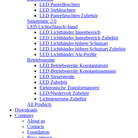
LED Paneelleuchten
LED Stehleuchten
LED Paneelleuchten Zubehör
Smartmatic 2.0
LED Lichtschlauch/-band
LED Lichtbänder Innenbereich
LED Lichtbänder Innenbereich Zubehör
LED Lichtbänder höhere Schutzart
LED Lichtbänder höhere Schutzart Zubehör
LED Lichtbänder Alu-Profile
Betriebsgeräte
LED Betriebsgeräte Konstantstrom
LED Betriebsgeräte Konstantspannung
LED Steuergeräte
LED Zubehör
Elektronische Transformatoren
LED/Niedervolt Zubehör
Lichtsteuerung-Zubehör
All Products
Downloads
Company
About us
Contacts
Foundation
Press release