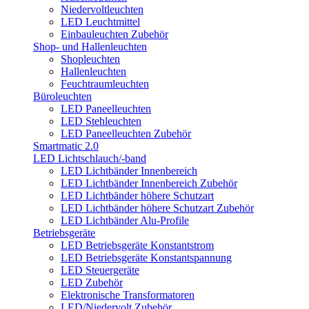
Niedervoltleuchten
LED Leuchtmittel
Einbauleuchten Zubehör
Shop- und Hallenleuchten
Shopleuchten
Hallenleuchten
Feuchtraumleuchten
Büroleuchten
LED Paneelleuchten
LED Stehleuchten
LED Paneelleuchten Zubehör
Smartmatic 2.0
LED Lichtschlauch/-band
LED Lichtbänder Innenbereich
LED Lichtbänder Innenbereich Zubehör
LED Lichtbänder höhere Schutzart
LED Lichtbänder höhere Schutzart Zubehör
LED Lichtbänder Alu-Profile
Betriebsgeräte
LED Betriebsgeräte Konstantstrom
LED Betriebsgeräte Konstantspannung
LED Steuergeräte
LED Zubehör
Elektronische Transformatoren
LED/Niedervolt Zubehör