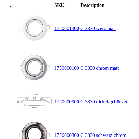
SKU
Description
1750001300
C 3830 weiß-matt
1750000100
C 3830 chrom-matt
1750000900
C 3830 nickel-gebürstet
1750000300
C 3830 schwarz-chrom