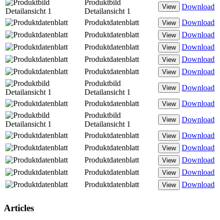
Produktbild
Download
View
Detailansicht 1
Produktdatenblatt
Download
View
Produktdatenblatt
Download
View
Produktdatenblatt
Download
View
Produktdatenblatt
Download
View
Produktdatenblatt
Download
View
Produktbild
Download
View
Detailansicht 1
Produktdatenblatt
Download
View
Produktbild
Download
View
Detailansicht 1
Produktdatenblatt
Download
View
Produktdatenblatt
Download
View
Produktdatenblatt
Download
View
Produktdatenblatt
Download
View
Produktdatenblatt
Download
View
Articles