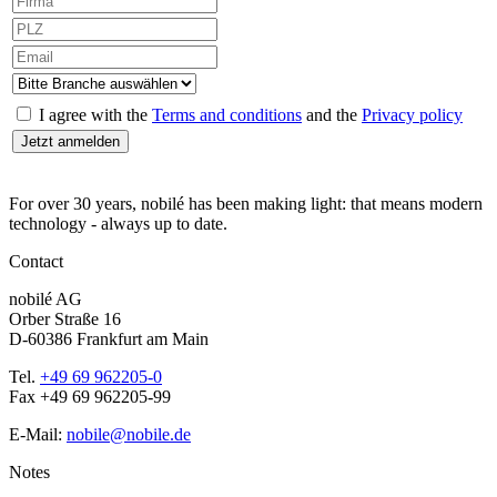
I agree with the
Terms and conditions
and the
Privacy policy
For over 30 years, nobilé has been making light: that means modern
technology - always up to date.
Contact
nobilé AG
Orber Straße 16
D-60386 Frankfurt am Main
Tel.
+49 69 962205-0
Fax +49 69 962205-99
E-Mail:
nobile@nobile.de
Notes