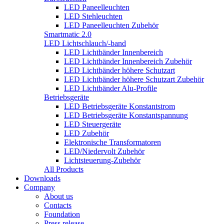
LED Paneelleuchten
LED Stehleuchten
LED Paneelleuchten Zubehör
Smartmatic 2.0
LED Lichtschlauch/-band
LED Lichtbänder Innenbereich
LED Lichtbänder Innenbereich Zubehör
LED Lichtbänder höhere Schutzart
LED Lichtbänder höhere Schutzart Zubehör
LED Lichtbänder Alu-Profile
Betriebsgeräte
LED Betriebsgeräte Konstantstrom
LED Betriebsgeräte Konstantspannung
LED Steuergeräte
LED Zubehör
Elektronische Transformatoren
LED/Niedervolt Zubehör
Lichtsteuerung-Zubehör
All Products
Downloads
Company
About us
Contacts
Foundation
Press release