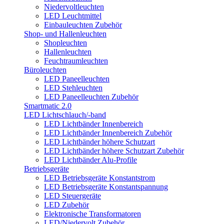
Niedervoltleuchten
LED Leuchtmittel
Einbauleuchten Zubehör
Shop- und Hallenleuchten
Shopleuchten
Hallenleuchten
Feuchtraumleuchten
Büroleuchten
LED Paneelleuchten
LED Stehleuchten
LED Paneelleuchten Zubehör
Smartmatic 2.0
LED Lichtschlauch/-band
LED Lichtbänder Innenbereich
LED Lichtbänder Innenbereich Zubehör
LED Lichtbänder höhere Schutzart
LED Lichtbänder höhere Schutzart Zubehör
LED Lichtbänder Alu-Profile
Betriebsgeräte
LED Betriebsgeräte Konstantstrom
LED Betriebsgeräte Konstantspannung
LED Steuergeräte
LED Zubehör
Elektronische Transformatoren
LED/Niedervolt Zubehör