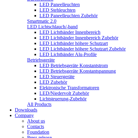
LED Paneelleuchten
LED Stehleuchten
LED Paneelleuchten Zubehör
Smartmatic 2.0
LED Lichtschlauch/-band
LED Lichtbänder Innenbereich
LED Lichtbänder Innenbereich Zubehör
LED Lichtbänder höhere Schutzart
LED Lichtbänder höhere Schutzart Zubehör
LED Lichtbänder Alu-Profile
Betriebsgeräte
LED Betriebsgeräte Konstantstrom
LED Betriebsgeräte Konstantspannung
LED Steuergeräte
LED Zubehör
Elektronische Transformatoren
LED/Niedervolt Zubehör
Lichtsteuerung-Zubehör
All Products
Downloads
Company
About us
Contacts
Foundation
Press release