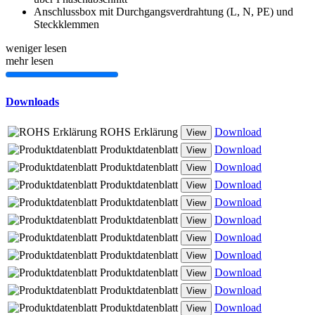
Anschlussbox mit Durchgangsverdrahtung (L, N, PE) und
Steckklemmen
weniger lesen
mehr lesen
Downloads
ROHS Erklärung
Download
View
Produktdatenblatt
Download
View
Produktdatenblatt
Download
View
Produktdatenblatt
Download
View
Produktdatenblatt
Download
View
Produktdatenblatt
Download
View
Produktdatenblatt
Download
View
Produktdatenblatt
Download
View
Produktdatenblatt
Download
View
Produktdatenblatt
Download
View
Produktdatenblatt
Download
View